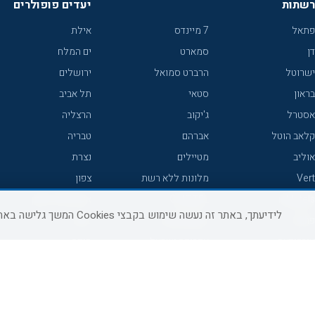
רשתות
יעדים פופולרים
פתאל
7 מיינדס
אילת
דן
סמארט
ים המלח
ישרוטל
הרברט סמואל
ירושלים
בראון
סטאי
תל אביב
אסטרל
ג'יקוב
הרצליה
קלאב הוטל
אברהם
טבריה
אוליב
מטיילים
נצרת
Vert
מלונות ללא רשת
צפון
icHotels
C HOTEL
אירוח כפרי צפון
לידיעתך, באתר זה נעשה שימוש בקבצי Cookies המשך גלישה באתר מהווה הסכמה לשימוש זה, למידע נוסף ניתן לעיין
פרימה
קראון פלאזה
נתניה
אורכידאה
אפריקה ישראל
חיפה
דניאל
רוקסון
מרכז
ישרוטל יוקרה
אדם
אשקלון
קיסר
Adar
מצפה רמון