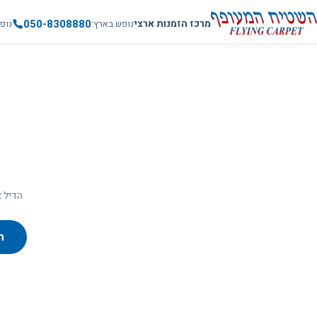
050-8308880
מרכז הזמנות ארצי
נופש בארץ
נופ
הדיל א
ח