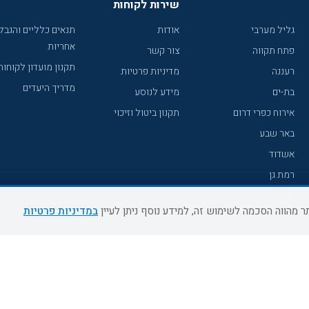
שירות לקוחות
גליל מערבי
אודות
תנאים כלליים והגבל
אחריות
פתח תקווה
צור קשר
תקנון מועדון לקוחות
רעננה
מדיניות פרטיות
מדריך היעדים
בת-ים
מידע לנוסע
אירוח כפרי דרום
תקנון ביטול וזיכוי
באר שבע
אשדוד
רמת גן
נהריה
במדיניות פרטיות
עכו
מעלות תרשיחא
רחובות
צפת
חדרה