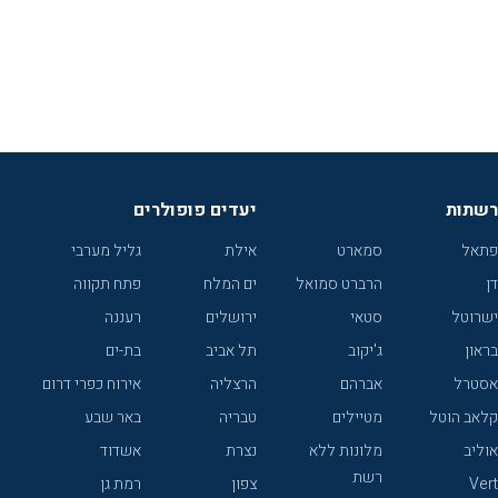
רשתות
יעדים פופולרים
פתאל
סמארט
אילת
גליל מערבי
דן
הרברט סמואל
ים המלח
פתח תקווה
ישרוטל
סטאי
ירושלים
רעננה
בראון
ג'יקוב
תל אביב
בת-ים
אסטרל
אברהם
הרצליה
אירוח כפרי דרום
קלאב הוטל
מטיילים
טבריה
באר שבע
אוליב
מלונות ללא
נצרת
אשדוד
רשת
Vert
צפון
רמת גן