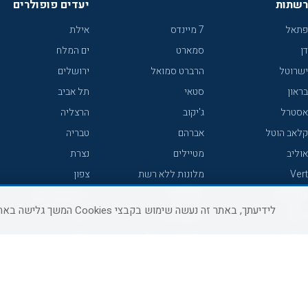
רשתות
יעדים פופולרים
פתאל
7 מיינדס
אילת
דן
סמארט
ים המלח
ישרוטל
הרברט סמואל
ירושלים
בראון
סטאי
תל אביב
אסטרל
ג'יקוב
הרצליה
קלאב הוטל
אברהם
טבריה
אוליב
מטיילים
נצרת
Vert
מלונות ללא רשת
צפון
icHotels
C HOTEL
אירוח כפרי צפון
לידיעתך, באתר זה נעשה שימוש בקבצי Cookies המשך גלישה באתר מהווה הסכמה לשימוש זה, למידע נוסף ניתן לעיין
פרימה
קראון פלאזה
נתניה
אורכידאה
אפריקה ישראל
חיפה
דניאל
רוקסון
מרכז
ישרוטל יוקרה
אדם
אשקלון
קיסר
Adar
מצפה רמון