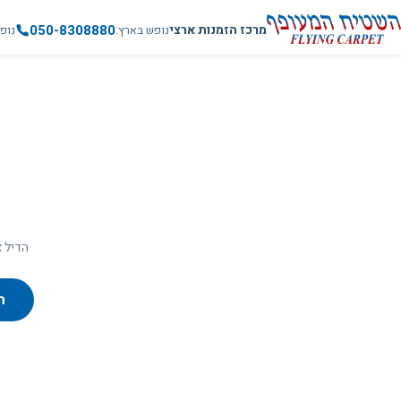
050-8308880
מרכז הזמנות ארצי
נופש בארץ
נופ
הדיל א
ח