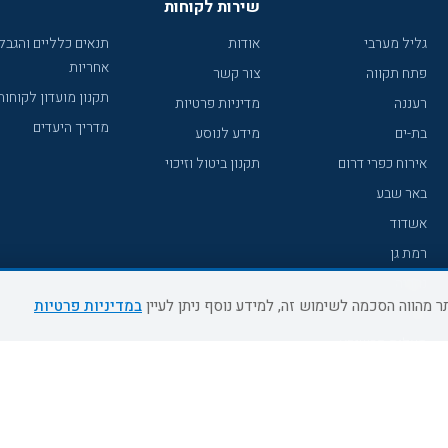
שירות לקוחות
גליל מערבי
אודות
תנאים כלליים והגבל
אחריות
פתח תקווה
צור קשר
תקנון מועדון לקוחות
רעננה
מדיניות פרטיות
מדריך היעדים
בת-ים
מידע לנוסע
אירוח כפרי דרום
תקנון ביטול וזיכוי
באר שבע
אשדוד
רמת גן
נהריה
במדיניות פרטיות
עכו
מעלות תרשיחא
רחובות
צפת
חדרה