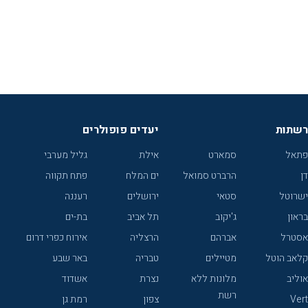
רשתות
יעדים פופולרים
פתאל
סמארט
אילת
גליל מערבי
דן
הרברט סמואל
ים המלח
פתח תקווה
ישרוטל
סטאי
ירושלים
רעננה
בראון
ג'יקוב
תל אביב
בת-ים
אסטרל
אברהם
הרצליה
אירוח כפרי דרום
קלאב הוטל
מטיילים
טבריה
באר שבע
אוליב
מלונות ללא
נצרת
אשדוד
רשת
Vert
צפון
רמת גן