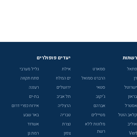
רשתות
יעדים פופולרים
פתאל
סמארט
אילת
גליל מערבי
דן
הרברט סמואל
ים המלח
פתח תקווה
ישרוטל
סטאי
ירושלים
רעננה
בראון
ג'יקוב
תל אביב
בת-ים
אסטרל
אברהם
הרצליה
אירוח כפרי דרום
קלאב הוטל
מטיילים
טבריה
באר שבע
אוליב
מלונות ללא
נצרת
אשדוד
רשת
Vert
צפון
רמת גן