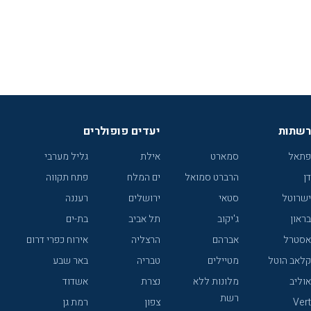
רשתות
יעדים פופולרים
פתאל
סמארט
אילת
גליל מערבי
דן
הרברט סמואל
ים המלח
פתח תקווה
ישרוטל
סטאי
ירושלים
רעננה
בראון
ג'יקוב
תל אביב
בת-ים
אסטרל
אברהם
הרצליה
אירוח כפרי דרום
קלאב הוטל
מטיילים
טבריה
באר שבע
אוליב
מלונות ללא
נצרת
אשדוד
רשת
Vert
צפון
רמת גן