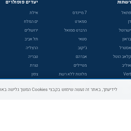
רשתות
יעדים פופולרים
פתאל
7 מיינדס
אילת
דן
סמארט
ים המלח
ישרוטל
הרברט סמואל
ירושלים
בראון
סטאי
תל אביב
אסטרל
ג'יקוב
הרצליה
קלאב הוטל
אברהם
טבריה
אוליב
מטיילים
נצרת
Vert
מלונות ללא רשת
צפון
icHotels
C HOTEL
אירוח כפרי צפון
לידיעתך, באתר זה נעשה שימוש בקבצי Cookies המשך גלישה באתר מהווה הסכמה לשימוש זה, למידע נוסף ניתן לעיין
פרימה
קראון פלאזה
נתניה
אורכידאה
אפריקה ישראל
חיפה
דניאל
רוקסון
מרכז
ישרוטל יוקרה
אדם
אשקלון
קיסר
Adar
מצפה רמון