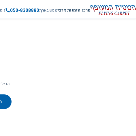
050-8308880
מרכז הזמנות ארצי
נופש בארץ
נופ
הדיל א
ח