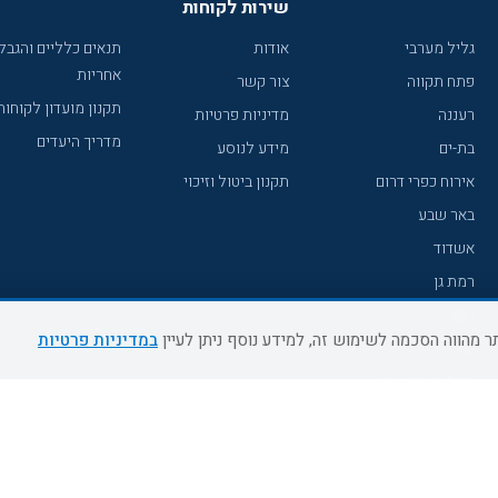
שירות לקוחות
גליל מערבי
אודות
תנאים כלליים והגבל
אחריות
פתח תקווה
צור קשר
תקנון מועדון לקוחות
רעננה
מדיניות פרטיות
מדריך היעדים
בת-ים
מידע לנוסע
אירוח כפרי דרום
תקנון ביטול וזיכוי
באר שבע
אשדוד
רמת גן
נהריה
במדיניות פרטיות
עכו
מעלות תרשיחא
רחובות
צפת
חדרה