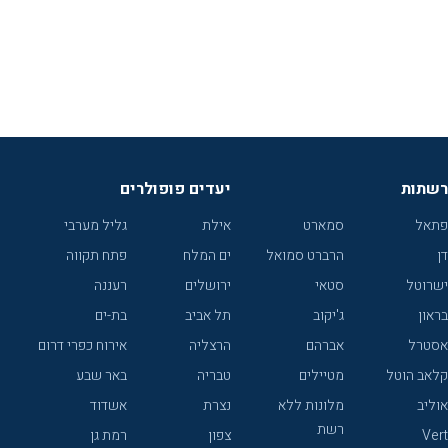
רשתות
יעדים פופולרים
פתאל
סמארט
אילת
גליל מערבי
דן
הרברט סמואל
ים המלח
פתח תקווה
ישרוטל
סטאי
ירושלים
רעננה
בראון
ג'יקוב
תל אביב
בת-ים
אסטרל
אברהם
הרצליה
אירוח כפרי דרום
קלאב הוטל
מטיילים
טבריה
באר שבע
אוליב
מלונות ללא
נצרת
אשדוד
רשת
Vert
צפון
רמת גן