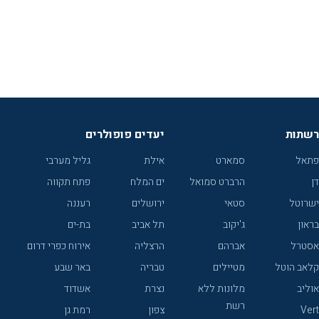
רשתות
יעדים פופולרים
פתאל
סמארט
אילת
גליל מערבי
דן
הרברט סמואל
ים המלח
פתח תקווה
ישרוטל
סטאי
ירושלים
רעננה
בראון
ג'יקוב
תל אביב
בת-ים
אסטרל
אברהם
הרצליה
אירוח כפרי דרום
קלאב הוטל
מטיילים
טבריה
באר שבע
אוליב
מלונות ללא
נצרת
אשדוד
רשת
Vert
צפון
רמת גן