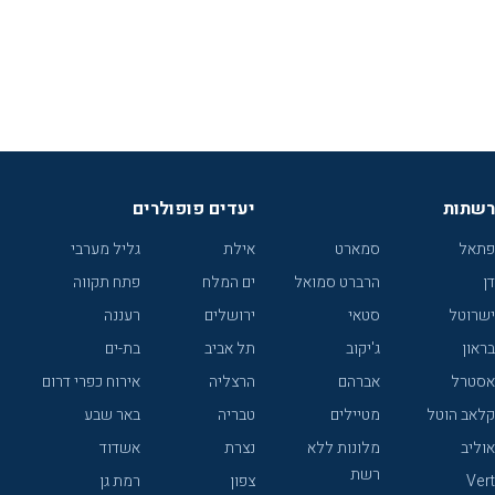
רשתות
יעדים פופולרים
פתאל
סמארט
אילת
גליל מערבי
דן
הרברט סמואל
ים המלח
פתח תקווה
ישרוטל
סטאי
ירושלים
רעננה
בראון
ג'יקוב
תל אביב
בת-ים
אסטרל
אברהם
הרצליה
אירוח כפרי דרום
קלאב הוטל
מטיילים
טבריה
באר שבע
אוליב
מלונות ללא
נצרת
אשדוד
רשת
Vert
צפון
רמת גן