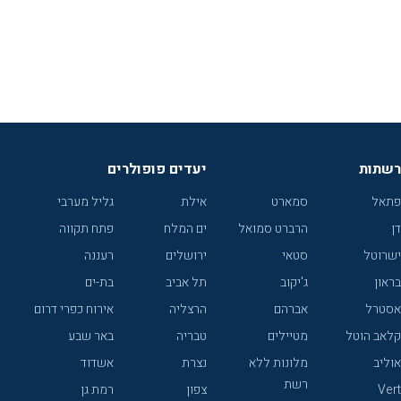
רשתות
יעדים פופולרים
פתאל
סמארט
אילת
גליל מערבי
דן
הרברט סמואל
ים המלח
פתח תקווה
ישרוטל
סטאי
ירושלים
רעננה
בראון
ג'יקוב
תל אביב
בת-ים
אסטרל
אברהם
הרצליה
אירוח כפרי דרום
קלאב הוטל
מטיילים
טבריה
באר שבע
אוליב
מלונות ללא
נצרת
אשדוד
רשת
Vert
צפון
רמת גן