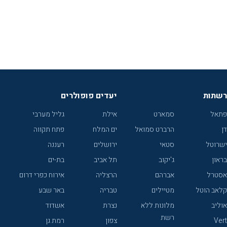
רשתות
יעדים פופולרים
פתאל
סמארט
אילת
גליל מערבי
דן
הרברט סמואל
ים המלח
פתח תקווה
ישרוטל
סטאי
ירושלים
רעננה
בראון
ג'יקוב
תל אביב
בת-ים
אסטרל
אברהם
הרצליה
אירוח כפרי דרום
קלאב הוטל
מטיילים
טבריה
באר שבע
אוליב
מלונות ללא
נצרת
אשדוד
רשת
Vert
צפון
רמת גן