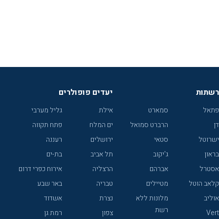
רשתות
יעדים פופולרים
פתאל
סמארט
אילת
גליל מערבי
דן
הרברט סמואל
ים המלח
פתח תקווה
ישרוטל
סטאי
ירושלים
רעננה
בראון
ג'יקוב
תל אביב
בת-ים
אסטרל
אברהם
הרצליה
אירוח כפרי דרום
קלאב הוטל
מטיילים
טבריה
באר שבע
אוליב
מלונות ללא
נצרת
אשדוד
רשת
Vert
צפון
רמת גן