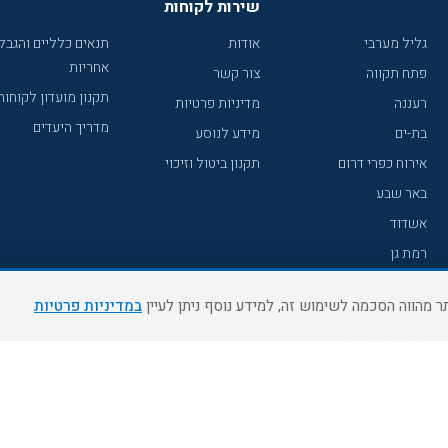
שירות לקוחות
גליל מערבי
אודות
תנאים כלליים והגבל
אחריות
פתח תקווה
צור קשר
תקנון מועדון לקוחות
רעננה
מדיניות פרטיות
מדריך היעדים
בת-ים
מידע לנוסע
אירוח כפרי דרום
תקנון ביטול וזיכוי
באר שבע
אשדוד
רמת גן
נהריה
במדיניות פרטיות
עכו
מעלות תרשיחא
רחובות
צפת
חדרה