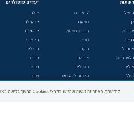
רשתות
יעדים פופולרים
פתאל
7 מיינדס
אילת
דן
סמארט
ים המלח
ישרוטל
הרברט סמואל
ירושלים
בראון
סטאי
תל אביב
אסטרל
ג'יקוב
הרצליה
קלאב הוטל
אברהם
טבריה
אוליב
מטיילים
נצרת
Vert
מלונות ללא רשת
צפון
icHotels
C HOTEL
אירוח כפרי צפון
לידיעתך, באתר זה נעשה שימוש בקבצי Cookies המשך גלישה באתר מהווה הסכמה לשימוש זה, למידע נוסף ניתן לעיין
פרימה
קראון פלאזה
נתניה
אורכידאה
אפריקה ישראל
חיפה
דניאל
רוקסון
מרכז
ישרוטל יוקרה
אדם
אשקלון
קיסר
Adar
מצפה רמון