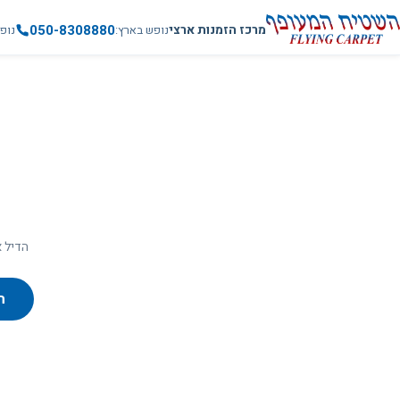
050-8308880
מרכז הזמנות ארצי
נופש בארץ
נופ
הדיל א
ח