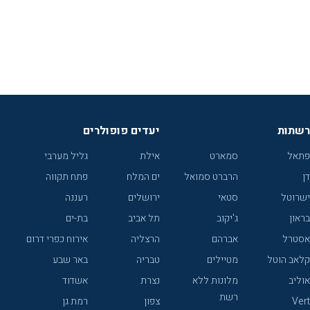
רשתות
יעדים פופולרים
פתאל
סמארט
אילת
גליל מערבי
דן
הרברט סמואל
ים המלח
פתח תקווה
ישרוטל
סטאי
ירושלים
רעננה
בראון
ג'יקוב
תל אביב
בת-ים
אסטרל
אברהם
הרצליה
אירוח כפרי דרום
קלאב הוטל
מטיילים
טבריה
באר שבע
אוליב
מלונות ללא
נצרת
אשדוד
רשת
Vert
צפון
רמת גן