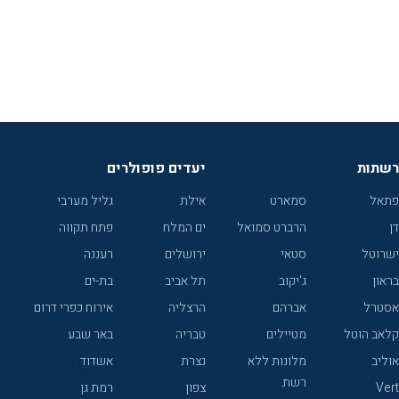
רשתות
יעדים פופולרים
פתאל
סמארט
אילת
גליל מערבי
דן
הרברט סמואל
ים המלח
פתח תקווה
ישרוטל
סטאי
ירושלים
רעננה
בראון
ג'יקוב
תל אביב
בת-ים
אסטרל
אברהם
הרצליה
אירוח כפרי דרום
קלאב הוטל
מטיילים
טבריה
באר שבע
אוליב
מלונות ללא
נצרת
אשדוד
רשת
Vert
צפון
רמת גן