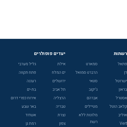
רשתות
יעדים פופולרים
פתאל
סמארט
אילת
גליל מערבי
דן
הרברט סמואל
ים המלח
פתח תקווה
ישרוטל
סטאי
ירושלים
רעננה
בראון
ג'יקוב
תל אביב
בת-ים
אסטרל
אברהם
הרצליה
אירוח כפרי דרום
קלאב הוטל
מטיילים
טבריה
באר שבע
אוליב
מלונות ללא
נצרת
אשדוד
רשת
Vert
צפון
רמת גן