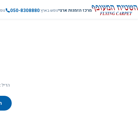
050-8308880
מרכז הזמנות ארצי
נופש בארץ
נופ
הדיל א
ח