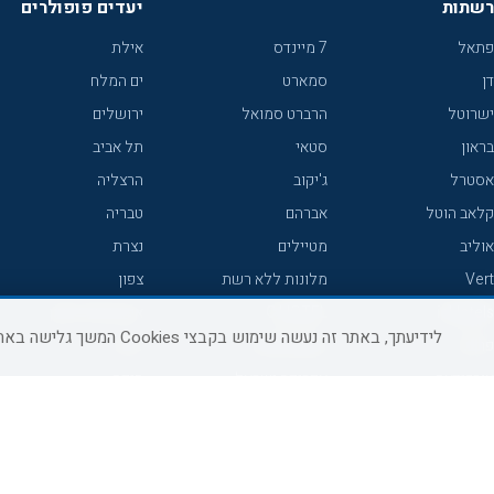
רשתות
יעדים פופולרים
פתאל
7 מיינדס
אילת
דן
סמארט
ים המלח
ישרוטל
הרברט סמואל
ירושלים
בראון
סטאי
תל אביב
אסטרל
ג'יקוב
הרצליה
קלאב הוטל
אברהם
טבריה
אוליב
מטיילים
נצרת
Vert
מלונות ללא רשת
צפון
icHotels
C HOTEL
אירוח כפרי צפון
לידיעתך, באתר זה נעשה שימוש בקבצי Cookies המשך גלישה באתר מהווה הסכמה לשימוש זה, למידע נוסף ניתן לעיין
פרימה
קראון פלאזה
נתניה
אורכידאה
אפריקה ישראל
חיפה
דניאל
רוקסון
מרכז
ישרוטל יוקרה
אדם
אשקלון
קיסר
Adar
מצפה רמון