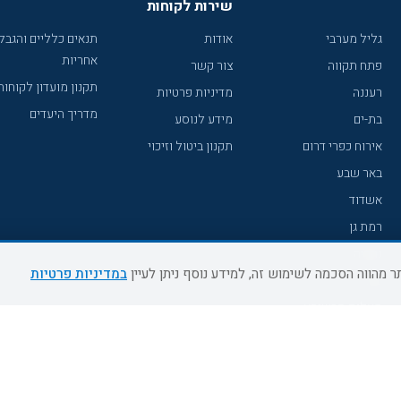
שירות לקוחות
גליל מערבי
אודות
תנאים כלליים והגבל
אחריות
פתח תקווה
צור קשר
תקנון מועדון לקוחות
רעננה
מדיניות פרטיות
מדריך היעדים
בת-ים
מידע לנוסע
אירוח כפרי דרום
תקנון ביטול וזיכוי
באר שבע
אשדוד
רמת גן
נהריה
במדיניות פרטיות
עכו
מעלות תרשיחא
רחובות
צפת
חדרה