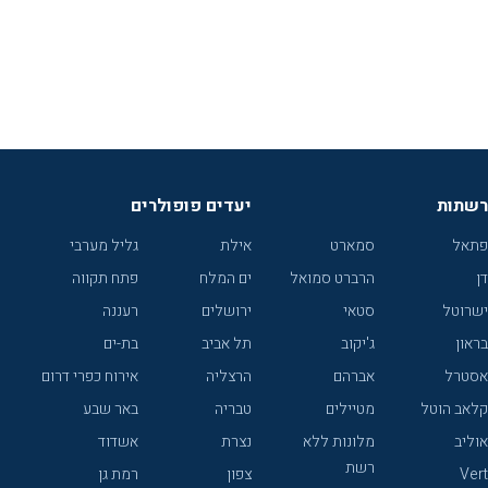
רשתות
יעדים פופולרים
פתאל
סמארט
אילת
גליל מערבי
דן
הרברט סמואל
ים המלח
פתח תקווה
ישרוטל
סטאי
ירושלים
רעננה
בראון
ג'יקוב
תל אביב
בת-ים
אסטרל
אברהם
הרצליה
אירוח כפרי דרום
קלאב הוטל
מטיילים
טבריה
באר שבע
אוליב
מלונות ללא
נצרת
אשדוד
רשת
Vert
צפון
רמת גן