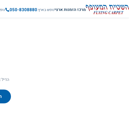
050-8308880
מרכז הזמנות ארצי
נופש בארץ
נופ
הדיל א
ח