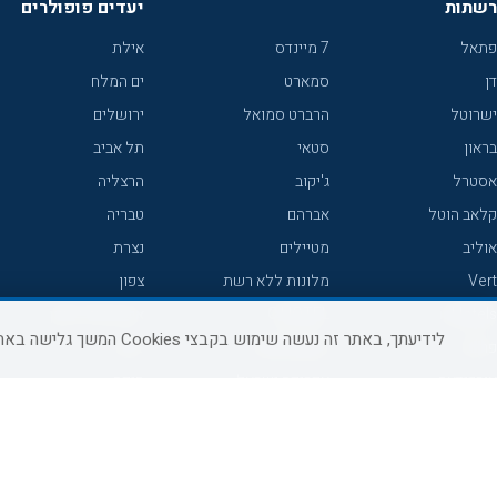
רשתות
יעדים פופולרים
פתאל
7 מיינדס
אילת
דן
סמארט
ים המלח
ישרוטל
הרברט סמואל
ירושלים
בראון
סטאי
תל אביב
אסטרל
ג'יקוב
הרצליה
קלאב הוטל
אברהם
טבריה
אוליב
מטיילים
נצרת
Vert
מלונות ללא רשת
צפון
icHotels
C HOTEL
אירוח כפרי צפון
לידיעתך, באתר זה נעשה שימוש בקבצי Cookies המשך גלישה באתר מהווה הסכמה לשימוש זה, למידע נוסף ניתן לעיין
פרימה
קראון פלאזה
נתניה
אורכידאה
אפריקה ישראל
חיפה
דניאל
רוקסון
מרכז
ישרוטל יוקרה
אדם
אשקלון
קיסר
Adar
מצפה רמון