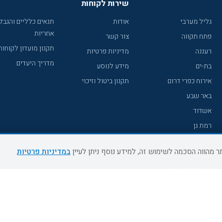
שירות לקוחות
גליל מערבי
אודות
תנאים כלליים והגבל
אחריות
פתח תקווה
צור קשר
תקנון מועדון לקוחות
רעננה
מדיניות פרטיות
מדריך היעדים
בת-ים
מידע לנוסע
אירוח כפרי דרום
תקנון ביטול וזיכוי
באר שבע
אשדוד
רמת גן
נהריה
במדיניות פרטיות
עכו
מעלות תרשיחא
רחובות
צפת
חדרה