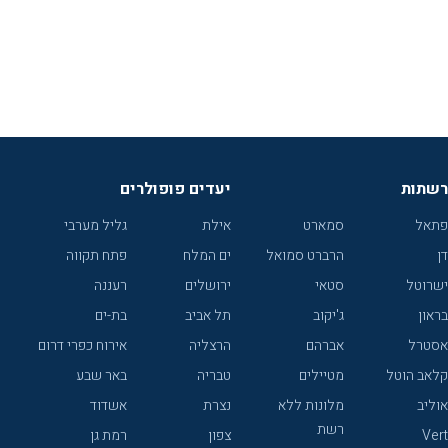
רשתות
יעדים פופולרים
פתאל
סמארט
אילת
גליל מערבי
דן
הרברט סמואל
ים המלח
פתח תקווה
ישרוטל
סטאי
ירושלים
רעננה
בראון
ג'יקוב
תל אביב
בת-ים
אסטרל
אברהם
הרצליה
אירוח כפרי דרום
קלאב הוטל
מטיילים
טבריה
באר שבע
אוליב
מלונות ללא
נצרת
אשדוד
רשת
Vert
צפון
רמת גן