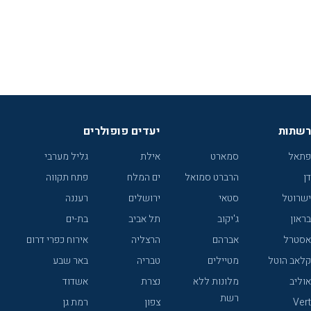
רשתות
יעדים פופולרים
פתאל
סמארט
אילת
גליל מערבי
דן
הרברט סמואל
ים המלח
פתח תקווה
ישרוטל
סטאי
ירושלים
רעננה
בראון
ג'יקוב
תל אביב
בת-ים
אסטרל
אברהם
הרצליה
אירוח כפרי דרום
קלאב הוטל
מטיילים
טבריה
באר שבע
אוליב
מלונות ללא
נצרת
אשדוד
רשת
Vert
צפון
רמת גן