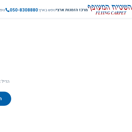
050-8308880
מרכז הזמנות ארצי
נופש בארץ
נופ
הדיל א
ח