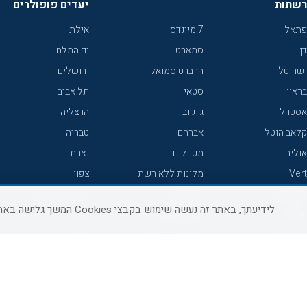
רשתות
יעדים פופולרים
פתאל
7 מיינדס
אילת
דן
סמארט
ים המלח
ישרוטל
הרברט סמואל
ירושלים
בראון
סטאי
תל אביב
אסטרל
ג'יקוב
הרצליה
קלאב הוטל
אברהם
טבריה
אוליב
מטיילים
נצרת
Vert
מלונות ללא רשת
צפון
icHotels
C HOTEL
אירוח כפרי צפון
לידיעתך, באתר זה נעשה שימוש בקבצי Cookies המשך גלישה באתר מהווה הסכמה לשימוש זה, למידע נוסף ניתן לעיין
פרימה
קראון פלאזה
נתניה
אורכידאה
אפריקה ישראל
חיפה
דניאל
רוקסון
מרכז
ישרוטל יוקרה
אדם
אשקלון
קיסר
Adar
מצפה רמון