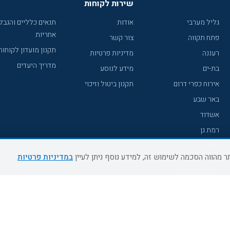
שירות לקוחות
גליל מערבי
אודות
תנאים כלליים והגבל
אחריות
פתח תקווה
צור קשר
תקנון מועדון לקוחות
רעננה
מדיניות פרטיות
מדריך היעדים
בת-ים
מידע לנוסע
אירוח כפרי דרום
תקנון ביטול וזיכוי
באר שבע
אשדוד
רמת גן
נהריה
במדיניות פרטיות
עכו
מעלות תרשיחא
רחובות
צפת
חדרה