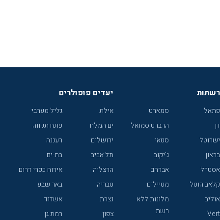
רשתות
יעדים פופולרים
פתאל
סמארט
אילת
גליל מערבי
דן
הרברט סמואל
ים המלח
פתח תקווה
ישרוטל
סטאי
ירושלים
רעננה
בראון
ג'יקוב
תל אביב
בת-ים
אסטרל
אברהם
הרצליה
אירוח כפרי דרום
קלאב הוטל
מטיילים
טבריה
באר שבע
אוליב
מלונות ללא
נצרת
אשדוד
רשת
Vert
צפון
רמת גן