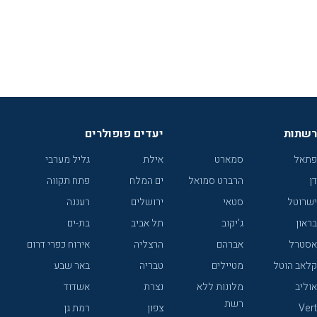
רשתות
יעדים פופולרים
פתאל
סמארט
אילת
גליל מערבי
דן
הרברט סמואל
ים המלח
פתח תקווה
ישרוטל
סטאי
ירושלים
רעננה
בראון
ג'יקוב
תל אביב
בת-ים
אסטרל
אברהם
הרצליה
אירוח כפרי דרום
קלאב הוטל
מטיילים
טבריה
באר שבע
אוליב
מלונות ללא
נצרת
אשדוד
רשת
Vert
צפון
רמת גן