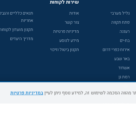
שירות לקוחות
גליל מערבי
אודות
תנאים כלליים והגבל
אחריות
פתח תקווה
צור קשר
תקנון מועדון לקוחות
רעננה
מדיניות פרטיות
מדריך היעדים
בת-ים
מידע לנוסע
אירוח כפרי דרום
תקנון ביטול וזיכוי
באר שבע
אשדוד
רמת גן
נהריה
במדיניות פרטיות
עכו
מעלות תרשיחא
רחובות
צפת
חדרה