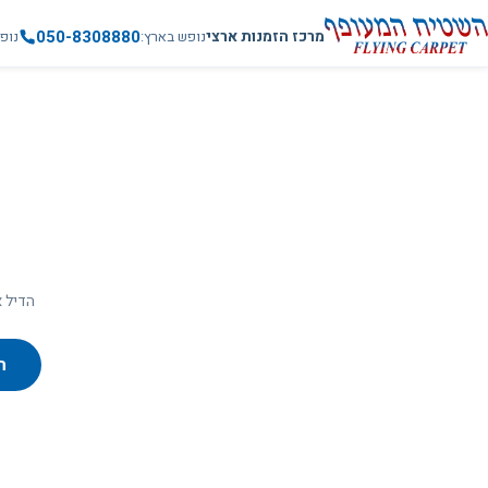
050-8308880
מרכז הזמנות ארצי
נופש בארץ
נופ
הדיל א
ח