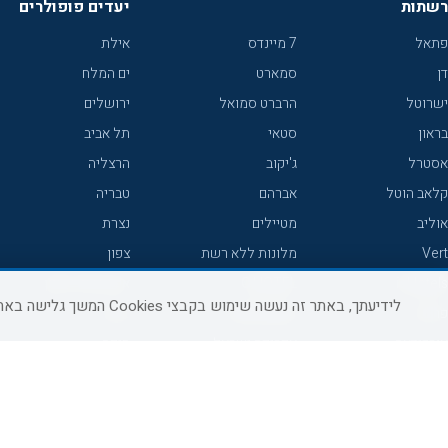
רשתות
יעדים פופולרים
פתאל
7 מיינדס
אילת
דן
סמארט
ים המלח
ישרוטל
הרברט סמואל
ירושלים
בראון
סטאי
תל אביב
אסטרל
ג'יקוב
הרצליה
קלאב הוטל
אברהם
טבריה
אוליב
מטיילים
נצרת
Vert
מלונות ללא רשת
צפון
icHotels
C HOTEL
אירוח כפרי צפון
לידיעתך, באתר זה נעשה שימוש בקבצי Cookies המשך גלישה באתר מהווה הסכמה לשימוש זה, למידע נוסף ניתן לעיין
פרימה
קראון פלאזה
נתניה
אורכידאה
אפריקה ישראל
חיפה
דניאל
רוקסון
מרכז
ישרוטל יוקרה
אדם
אשקלון
קיסר
Adar
מצפה רמון