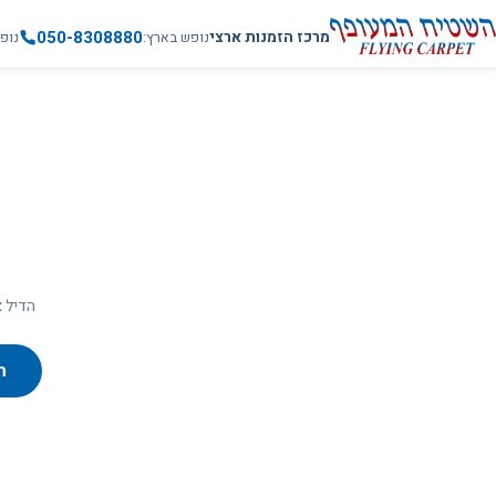
050-8308880
מרכז הזמנות ארצי
נופש בארץ
נופ
הדיל א
ח