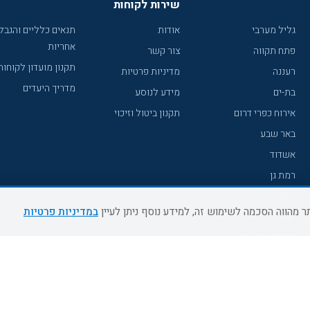
שירות לקוחות
גליל מערבי
אודות
תנאים כלליים והגבל
אחריות
פתח תקווה
צור קשר
תקנון מועדון לקוחות
רעננה
מדיניות פרטיות
מדריך היעדים
בת-ים
מידע לנוסע
אירוח כפרי דרום
תקנון ביטול וזיכוי
באר שבע
אשדוד
רמת גן
נהריה
במדיניות פרטיות
עכו
מעלות תרשיחא
רחובות
צפת
חדרה