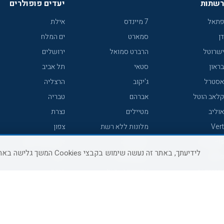
רשתות
יעדים פופולרים
פתאל
7 מיינדס
אילת
דן
סמארט
ים המלח
ישרוטל
הרברט סמואל
ירושלים
בראון
סטאי
תל אביב
אסטרל
ג'יקוב
הרצליה
קלאב הוטל
אברהם
טבריה
אוליב
מטיילים
נצרת
Vert
מלונות ללא רשת
צפון
icHotels
C HOTEL
אירוח כפרי צפון
לידיעתך, באתר זה נעשה שימוש בקבצי Cookies המשך גלישה באתר מהווה הסכמה לשימוש זה, למידע נוסף ניתן לעיין
פרימה
קראון פלאזה
נתניה
אורכידאה
אפריקה ישראל
חיפה
דניאל
רוקסון
מרכז
ישרוטל יוקרה
אדם
אשקלון
קיסר
Adar
מצפה רמון