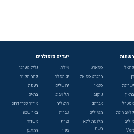
רשתות
יעדים פופולרים
פתאל
סמארט
אילת
גליל מערבי
דן
הרברט סמואל
ים המלח
פתח תקווה
ישרוטל
סטאי
ירושלים
רעננה
בראון
ג'יקוב
תל אביב
בת-ים
אסטרל
אברהם
הרצליה
אירוח כפרי דרום
קלאב הוטל
מטיילים
טבריה
באר שבע
אוליב
מלונות ללא
נצרת
אשדוד
רשת
Vert
צפון
רמת גן