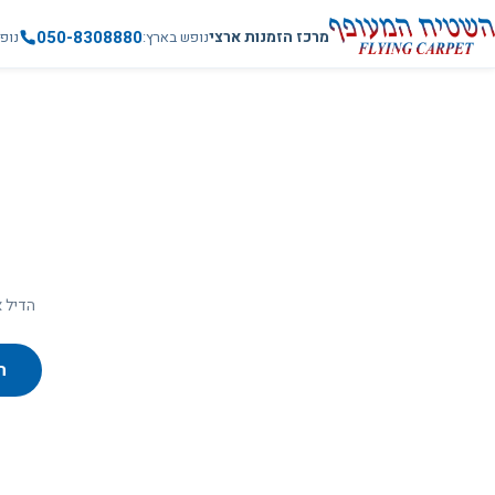
050-8308880
מרכז הזמנות ארצי
נופש בארץ
נופ
הדיל א
ח