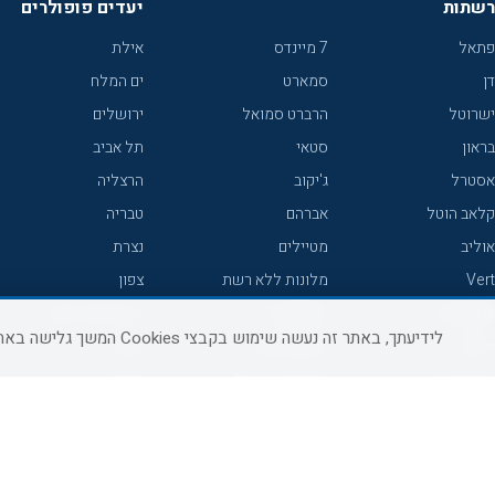
רשתות
יעדים פופולרים
פתאל
7 מיינדס
אילת
דן
סמארט
ים המלח
ישרוטל
הרברט סמואל
ירושלים
בראון
סטאי
תל אביב
אסטרל
ג'יקוב
הרצליה
קלאב הוטל
אברהם
טבריה
אוליב
מטיילים
נצרת
Vert
מלונות ללא רשת
צפון
icHotels
C HOTEL
אירוח כפרי צפון
לידיעתך, באתר זה נעשה שימוש בקבצי Cookies המשך גלישה באתר מהווה הסכמה לשימוש זה, למידע נוסף ניתן לעיין
פרימה
קראון פלאזה
נתניה
אורכידאה
אפריקה ישראל
חיפה
דניאל
רוקסון
מרכז
ישרוטל יוקרה
אדם
אשקלון
קיסר
Adar
מצפה רמון