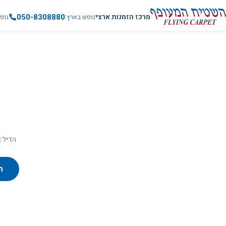
050-8308880
מרכז הזמנות ארצי
נופש בארץ
נופ
הדיל א
ח