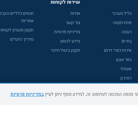
שירות לקוחות
גליל מערבי
אודות
תנאים כלליים והגבל
אחריות
פתח תקווה
צור קשר
תקנון מועדון לקוחות
רעננה
מדיניות פרטיות
מדריך היעדים
בת-ים
מידע לנוסע
אירוח כפרי דרום
תקנון ביטול וזיכוי
באר שבע
אשדוד
רמת גן
נהריה
במדיניות פרטיות
עכו
מעלות תרשיחא
רחובות
צפת
חדרה