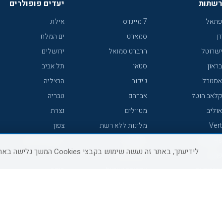
רשתות
יעדים פופולרים
פתאל
7 מיינדס
אילת
דן
סמארט
ים המלח
ישרוטל
הרברט סמואל
ירושלים
בראון
סטאי
תל אביב
אסטרל
ג'יקוב
הרצליה
קלאב הוטל
אברהם
טבריה
אוליב
מטיילים
נצרת
Vert
מלונות ללא רשת
צפון
icHotels
C HOTEL
אירוח כפרי צפון
לידיעתך, באתר זה נעשה שימוש בקבצי Cookies המשך גלישה באתר מהווה הסכמה לשימוש זה, למידע נוסף ניתן לעיין
פרימה
קראון פלאזה
נתניה
אורכידאה
אפריקה ישראל
חיפה
דניאל
רוקסון
מרכז
ישרוטל יוקרה
אדם
אשקלון
קיסר
Adar
מצפה רמון