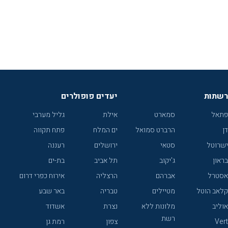
רשתות
יעדים פופולרים
פתאל
סמארט
אילת
גליל מערבי
דן
הרברט סמואל
ים המלח
פתח תקווה
ישרוטל
סטאי
ירושלים
רעננה
בראון
ג'יקוב
תל אביב
בת-ים
אסטרל
אברהם
הרצליה
אירוח כפרי דרום
קלאב הוטל
מטיילים
טבריה
באר שבע
אוליב
מלונות ללא
נצרת
אשדוד
רשת
Vert
צפון
רמת גן