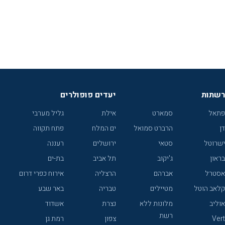
רשתות
יעדים פופולרים
פתאל
סמארט
אילת
גליל מערבי
דן
הרברט סמואל
ים המלח
פתח תקווה
ישרוטל
סטאי
ירושלים
רעננה
בראון
ג'יקוב
תל אביב
בת-ים
אסטרל
אברהם
הרצליה
אירוח כפרי דרום
קלאב הוטל
מטיילים
טבריה
באר שבע
אוליב
מלונות ללא
נצרת
אשדוד
רשת
Vert
צפון
רמת גן