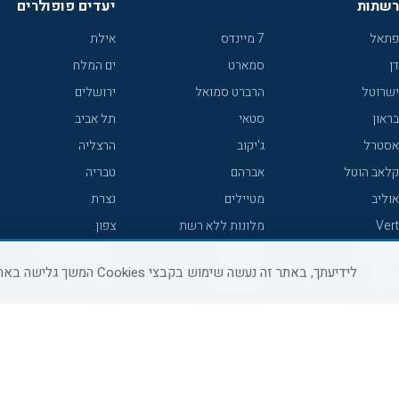
רשתות
יעדים פופולרים
פתאל
7 מיינדס
אילת
דן
סמארט
ים המלח
ישרוטל
הרברט סמואל
ירושלים
בראון
סטאי
תל אביב
אסטרל
ג'יקוב
הרצליה
קלאב הוטל
אברהם
טבריה
אוליב
מטיילים
נצרת
Vert
מלונות ללא רשת
צפון
icHotels
C HOTEL
אירוח כפרי צפון
לידיעתך, באתר זה נעשה שימוש בקבצי Cookies המשך גלישה באתר מהווה הסכמה לשימוש זה, למידע נוסף ניתן לעיין
פרימה
קראון פלאזה
נתניה
אורכידאה
אפריקה ישראל
חיפה
דניאל
רוקסון
מרכז
ישרוטל יוקרה
אדם
אשקלון
קיסר
Adar
מצפה רמון