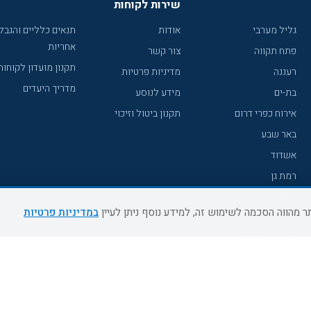
שירות לקוחות
גליל מערבי
אודות
תנאים כלליים והגבל
אחריות
פתח תקווה
צור קשר
תקנון מועדון לקוחות
רעננה
מדיניות פרטיות
מדריך היעדים
בת-ים
מידע לנוסע
אירוח כפרי דרום
תקנון ביטול וזיכוי
באר שבע
אשדוד
רמת גן
נהריה
במדיניות פרטיות
עכו
מעלות תרשיחא
רחובות
צפת
חדרה