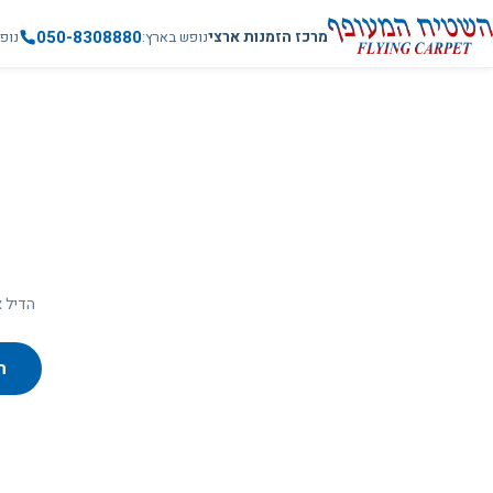
050-8308880
מרכז הזמנות ארצי
נופש בארץ
נופ
הדיל א
ח