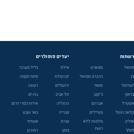
רשתות
יעדים פופולרים
פתאל
סמארט
אילת
גליל מערבי
דן
הרברט סמואל
ים המלח
פתח תקווה
ישרוטל
סטאי
ירושלים
רעננה
בראון
ג'יקוב
תל אביב
בת-ים
אסטרל
אברהם
הרצליה
אירוח כפרי דרום
קלאב הוטל
מטיילים
טבריה
באר שבע
אוליב
מלונות ללא
נצרת
אשדוד
רשת
Vert
צפון
רמת גן