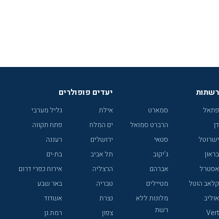
רשתות
יעדים פופולרים
פתאל
סמארט
אילת
גליל מערבי
דן
הרברט סמואל
ים המלח
פתח תקווה
ישרוטל
סטאי
ירושלים
רעננה
בראון
ג'יקוב
תל אביב
בת-ים
אסטרל
אברהם
הרצליה
אירוח כפרי דרום
קלאב הוטל
מטיילים
טבריה
באר שבע
אוליב
מלונות ללא
נצרת
אשדוד
רשת
Vert
צפון
רמת גן