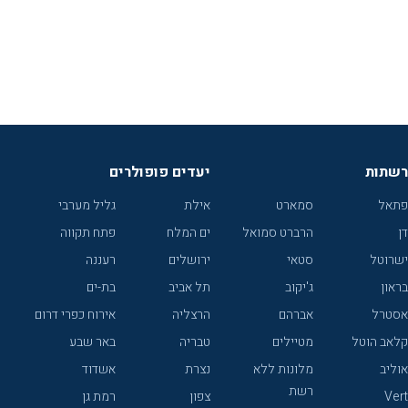
רשתות
יעדים פופולרים
פתאל
סמארט
אילת
גליל מערבי
דן
הרברט סמואל
ים המלח
פתח תקווה
ישרוטל
סטאי
ירושלים
רעננה
בראון
ג'יקוב
תל אביב
בת-ים
אסטרל
אברהם
הרצליה
אירוח כפרי דרום
קלאב הוטל
מטיילים
טבריה
באר שבע
אוליב
מלונות ללא
נצרת
אשדוד
רשת
Vert
צפון
רמת גן