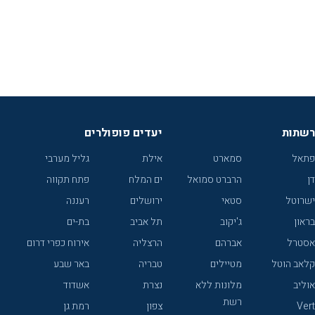
רשתות
יעדים פופולרים
פתאל
סמארט
אילת
גליל מערבי
דן
הרברט סמואל
ים המלח
פתח תקווה
ישרוטל
סטאי
ירושלים
רעננה
בראון
ג'יקוב
תל אביב
בת-ים
אסטרל
אברהם
הרצליה
אירוח כפרי דרום
קלאב הוטל
מטיילים
טבריה
באר שבע
אוליב
מלונות ללא
נצרת
אשדוד
רשת
Vert
צפון
רמת גן