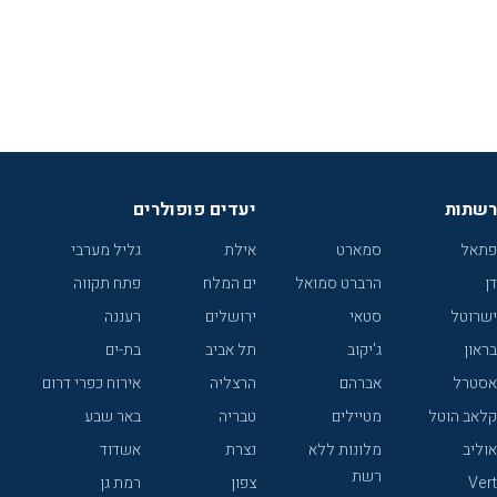
רשתות
יעדים פופולרים
פתאל
סמארט
אילת
גליל מערבי
דן
הרברט סמואל
ים המלח
פתח תקווה
ישרוטל
סטאי
ירושלים
רעננה
בראון
ג'יקוב
תל אביב
בת-ים
אסטרל
אברהם
הרצליה
אירוח כפרי דרום
קלאב הוטל
מטיילים
טבריה
באר שבע
אוליב
מלונות ללא
נצרת
אשדוד
רשת
Vert
צפון
רמת גן