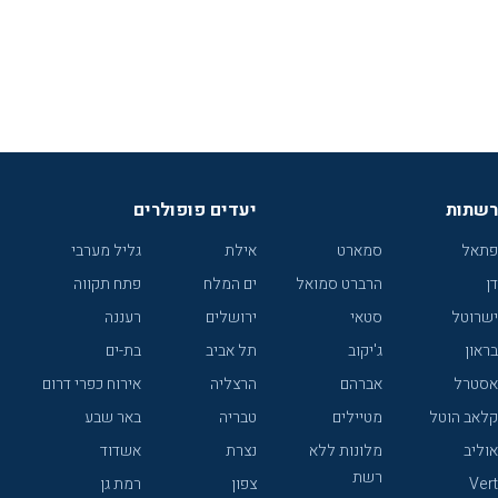
רשתות
יעדים פופולרים
פתאל
סמארט
אילת
גליל מערבי
דן
הרברט סמואל
ים המלח
פתח תקווה
ישרוטל
סטאי
ירושלים
רעננה
בראון
ג'יקוב
תל אביב
בת-ים
אסטרל
אברהם
הרצליה
אירוח כפרי דרום
קלאב הוטל
מטיילים
טבריה
באר שבע
אוליב
מלונות ללא
נצרת
אשדוד
רשת
Vert
צפון
רמת גן