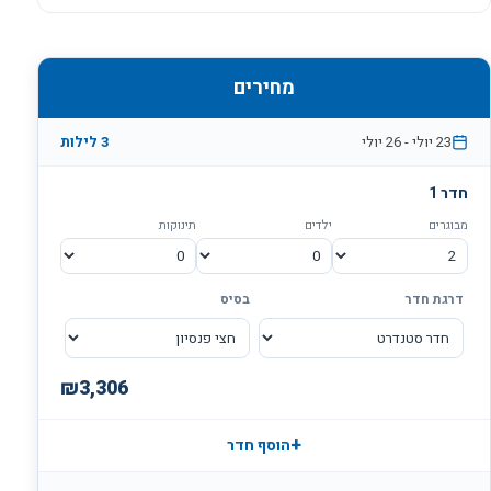
לציין: במלון אסטרל וילג' אילת קיימת מודעות גבוהה להנגשה
לבעלי מגבלות בתנועה, ולכן, בנוסף לחדרים המותאמים לבעלי
מגבלות, ישנה גישה נוחה עבורם לבריכת המלון ולמתקנים
מחירים
השונים, ואף אפשרות לחניה בשטח המלון.
23 יולי
-
26 יולי
3
לילות
חדר
1
מבוגרים
ילדים
תינוקות
דרגת חדר
בסיס
₪
3,306
+
הוסף חדר