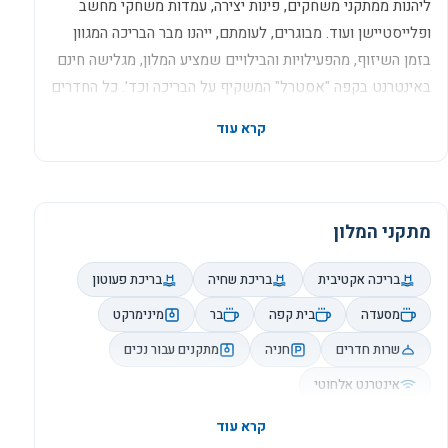
ליהנות ממתקני משחקים, פינות יצירה, עמדות משחקי מחשב
ופלייסטיישן ועוד. מבוגרים, לעומתם, ייהנו מבר הבריכה המגוון
בזמן השיזוף, מהפעילויות והבילויים שמציע המלון, מגלישה חינם
באינטרנט בקפה "אסטרל" המשקיף על הבריכה וכד'. כל החדרים
שהמלון מציע לאורחיו מאפשרים ליחיד, לזוג ואף למשפחה (עם
עד שלושה ילדים) ליהנות מהשהיה בחדר ממוזג המצויד במיטה
זוגית גדולה, בטלוויזיה בעלת מסך גדול עם חיבור לכבלים, מקרר,
טלפון, קומקום וערכות תה וקפה, שעליהם לא נגבית עלות נוספת.
את הבוקר שלכם במלון, תתחילו בארוחת בוקר במסעדת "אננדה"
מתקני המלון
- שם, יעמוד לרשותכם מבחר של ביצים (המוכנות בדרכים
שונות), סלטים טריים, מבחר גבינות ומטבלים, מאפים שזה עתה
בריכה אקטיבית
בריכת שחיה
בריכת פעוטון
יצאו מהתנור ומשקאות חמים וקלים. לאורך היום, ישרת אתכם
מסעדה
בית קפה
בר
מינימרקט
הלובי בר, עם תפריטו החלבי ומשקאותיו המיוחדים. במלון אף
שרות חדרים
חניה
מתקנים עבור נכים
קיים אולם כנסים אשר יכול להכיל עד ל-100 מוזמנים. האולם
מתאים לאירועים פרטיים ועסקיים ומעמיד לרשות המשתמשים
אינטרנט אלחוטי
בו מערכת סאונד, מקרן וגישה לאינטרנט. בנוסף לו, קיים במקום
בית כנסת אשר זמין בכל ימות השנה. נקודה נוספת וחשובה שיש