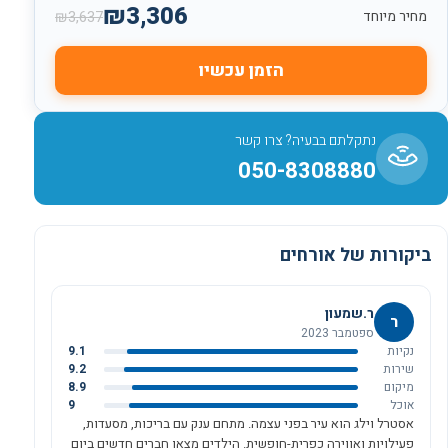
₪
3,306
₪
3,637
מחיר מיוחד
הזמן עכשיו
נתקלתם בבעיה? צרו קשר
050-8308880
ביקורות של אורחים
ר.שמעון
ר
ספטמבר 2023
נקיות
9.1
שירות
9.2
מיקום
8.9
אוכל
9
אסטרל וילג הוא עיר בפני עצמה. מתחם ענק עם בריכות, מסעדות,
פעילויות ואווירה כפרית-חופשית. הילדים מצאו חברים חדשים ביום