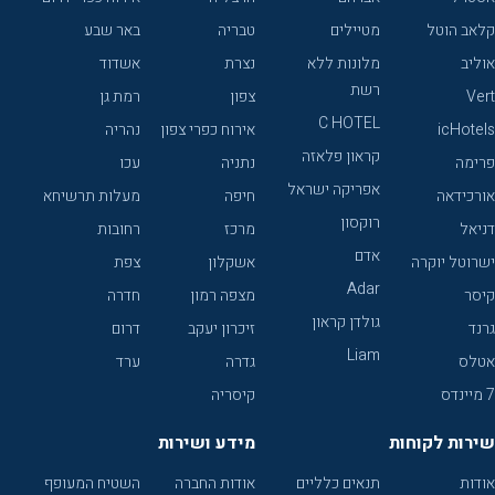
קלאב הוטל
מטיילים
טבריה
באר שבע
אוליב
מלונות ללא
נצרת
אשדוד
רשת
Vert
צפון
רמת גן
C HOTEL
icHotels
אירוח כפרי צפון
נהריה
קראון פלאזה
פרימה
נתניה
עכו
אפריקה ישראל
אורכידאה
חיפה
מעלות תרשיחא
רוקסון
דניאל
מרכז
רחובות
אדם
ישרוטל יוקרה
אשקלון
צפת
Adar
קיסר
מצפה רמון
חדרה
גולדן קראון
גרנד
זיכרון יעקב
דרום
Liam
אטלס
גדרה
ערד
7 מיינדס
קיסריה
שירות לקוחות
מידע ושירות
אודות
תנאים כלליים
אודות החברה
השטיח המעופף