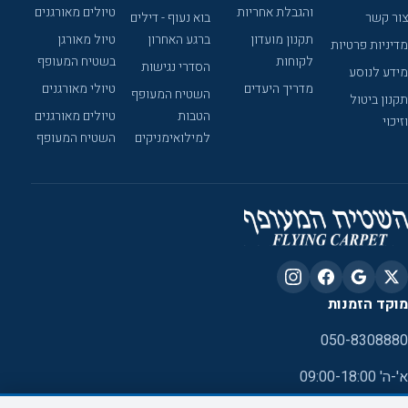
והגבלת אחריות
טיולים מאורגנים
צור קשר
בוא נעוף - דילים
תקנון מועדון
ברגע האחרון
טיול מאורגן
מדיניות פרטיות
לקוחות
בשטיח המעופף
הסדרי נגישות
מידע לנוסע
מדריך היעדים
טיולי מאורגנים
השטיח המעופף
תקנון ביטול
הטבות
טיולים מאורגנים
וזיכוי
למילואימניקים
השטיח המעופף
מוקד הזמנות
050-8308880
א'-ה' 09:00-18:00