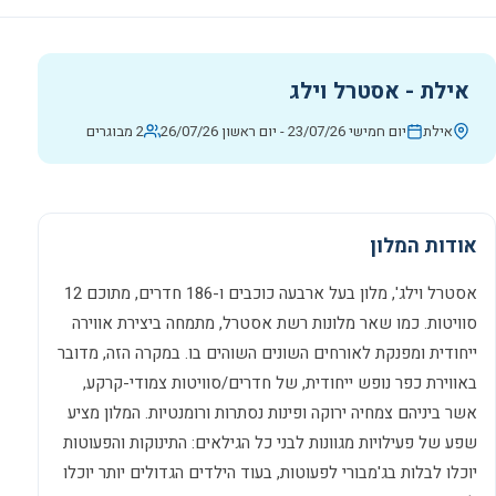
אילת - אסטרל וילג
אילת
יום חמישי 23/07/26
-
יום ראשון 26/07/26
2 מבוגרים
אודות המלון
אסטרל וילג', מלון בעל ארבעה כוכבים ו-186 חדרים, מתוכם 12
סוויטות. כמו שאר מלונות רשת אסטרל, מתמחה ביצירת אווירה
ייחודית ומפנקת לאורחים השונים השוהים בו. במקרה הזה, מדובר
באווירת כפר נופש ייחודית, של חדרים/סוויטות צמודי-קרקע,
אשר ביניהם צמחיה ירוקה ופינות נסתרות ורומנטיות. המלון מציע
שפע של פעילויות מגוונות לבני כל הגילאים: התינוקות והפעוטות
יוכלו לבלות בג'מבורי לפעוטות, בעוד הילדים הגדולים יותר יוכלו