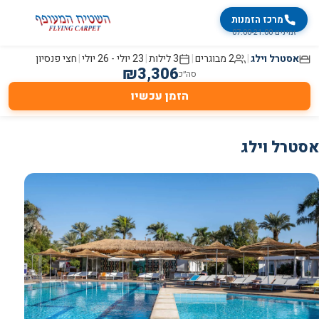
מרכז הזמנות
זמינים 07:00-21:00
אסטרל וילג
|
2 מבוגרים
|
3
לילות
|
23 יולי
-
26 יולי
|
חצי פנסיון
₪
3,306
סה״כ
הזמן עכשיו
אסטרל וילג