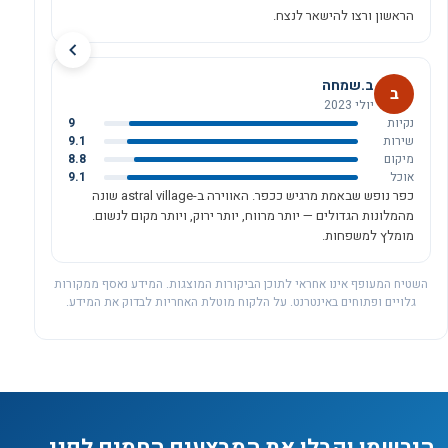
הראשון ורצו להישאר לנצח.
ב.שמחה
ב
יולי 2023
נקיות
9
שירות
9.1
מיקום
8.8
אוכל
9.1
כפר נופש שבאמת מרגיש ככפר. האווירה ב-astral village שונה
מהמלונות הגדולים — יותר מרווח, יותר ירוק, ויותר מקום לנשום.
מומלץ למשפחות.
השטיח המעופף אינו אחראי לתוכן הביקורות המוצגות. המידע נאסף ממקורות
גלויים ופתוחים באינטרנט. על הלקוח מוטלת האחריות לבדוק את המידע.