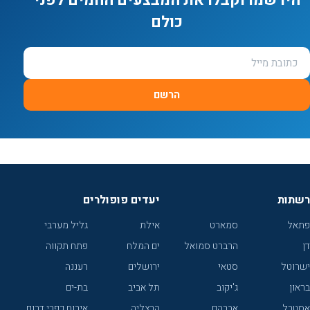
הירשמו וקבלו את המבצעים החמים לפני
כולם
הרשם
רשתות
יעדים פופולרים
פתאל
סמארט
אילת
גליל מערבי
דן
הרברט סמואל
ים המלח
פתח תקווה
ישרוטל
סטאי
ירושלים
רעננה
בראון
ג'יקוב
תל אביב
בת-ים
אסטרל
אברהם
הרצליה
אירוח כפרי דרום