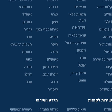
קלאב הוטל
מטיילים
טבריה
באר שבע
אוליב
מלונות ללא
נצרת
אשדוד
רשת
Vert
צפון
רמת גן
C HOTEL
icHotels
אירוח כפרי צפון
נהריה
קראון פלאזה
פרימה
נתניה
עכו
אפריקה ישראל
אורכידאה
חיפה
מעלות תרשיחא
רוקסון
דניאל
מרכז
רחובות
אדם
ישרוטל יוקרה
אשקלון
צפת
Adar
קיסר
מצפה רמון
חדרה
גולדן קראון
גרנד
זיכרון יעקב
דרום
Liam
אטלס
גדרה
ערד
7 מיינדס
קיסריה
שירות לקוחות
מידע ושירות
אודות
תנאים כלליים
אודות החברה
השטיח המעופף