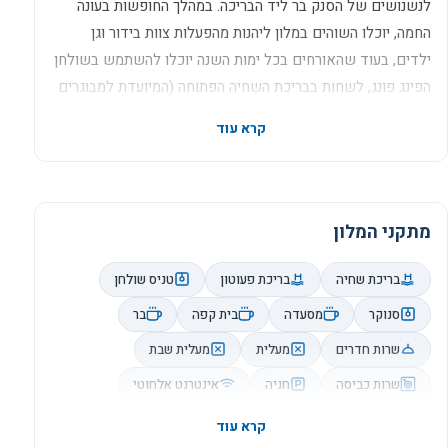
לנשנושים של הסנק בר ליד הבריכה. במהלך החופשות בעונה
החמה, יוכלו השוהים במלון ליהנות מהפעלות צוות בידור וגן
ילדים, בעוד שהאורחים בכל ימות השנה יוכלו להשתמש בשולחן
הפינג פונג, לשחות בבריכת השחיה הפתוחה (המיועדת למבוגרים
וילדים), לשחק במשחקים אלקטרוניים בחדר המיועד לכך,
לשכור אופניים חינם לסיורים ברחבי העיר ולחנות בחניה התת
קרקעית החינמית של המלון.
מתקני המלון
בריכת שחיה
בריכת פעוטון
טניס שולחן
סנוקר
מסעדה
בית קפה
בר
שרות חדרים
מעלית
מעלית שבת
שרות כביסה
חניה
אינטרנט אלחוטי