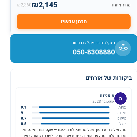
₪
2,145
₪
2,360
מחיר מיוחד
הזמן עכשיו
נתקלתם בבעיה? צרו קשר
050-8308880
ביקורות של אורחים
מ.פנינה
מ
אוקטובר 2023
נקיות
9.1
שירות
9
מיקום
8.7
אוכל
8.8
נווה אילת הוא הפוך מכל מה שאילת מייצגת — שקט, מוגן ואינטימי.
שכונת מלון קטנה עם אווירה ביתית שגורמת לך לשכוח שאתה בעיר