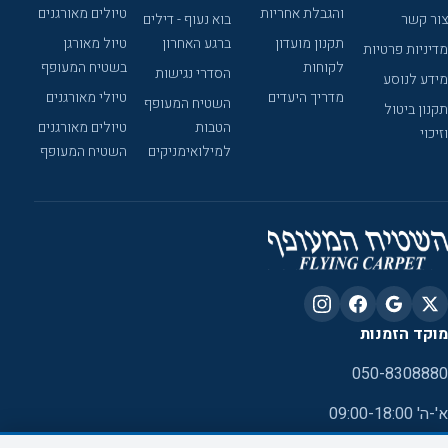
והגבלת אחריות
טיולים מאורגנים
צור קשר
בוא נעוף - דילים
תקנון מועדון
ברגע האחרון
טיול מאורגן
מדיניות פרטיות
לקוחות
בשטיח המעופף
הסדרי נגישות
מידע לנוסע
מדריך היעדים
טיולי מאורגנים
השטיח המעופף
תקנון ביטול
הטבות
טיולים מאורגנים
וזיכוי
למילואימניקים
השטיח המעופף
מוקד הזמנות
050-8308880
א'-ה' 09:00-18:00