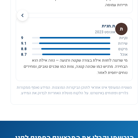
תיירות עמוסה.
ת.חגית
ת
אוגוסט 2023
נקיות
9
שירות
9.1
מיקום
8.8
אוכל
8.7
מי שרוצה לחוות אילת בצורה שקטה ורגועה — נווה אילת הוא
הבחירה. מרגיש כמו שכונה קטנה, צוות כמו שכנים טובים, ומחירים
נוחים יחסית לאזור.
השטיח המעופף אינו אחראי לתוכן הביקורות המוצגות. המידע נאסף ממקורות
גלויים ופתוחים באינטרנט. על הלקוח מוטלת האחריות לבדוק את המידע.
הירשמו וקבלו את המבצעים החמים לפני