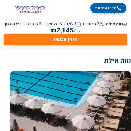
מרכז הזמנות
זמינים 07:00-21:00
נווה אילת
|
2 מבוגרים
|
3
לילות
|
6 ספטמבר
-
9 ספטמבר
|
חצי פנסיון
₪
2,145
סה״כ
הזמן עכשיו
נווה אילת