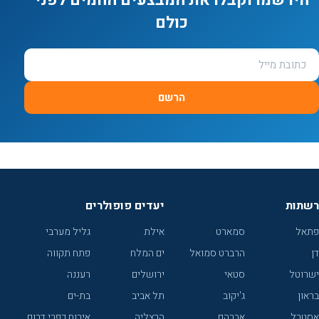
כולם
הרשם
רשתות
יעדים פופולרים
פתאל
סמארט
אילת
גליל מערבי
דן
הרברט סמואל
ים המלח
פתח תקווה
ישרוטל
סטאי
ירושלים
רעננה
בראון
ג'יקוב
תל אביב
בת-ים
אסטרל
אברהם
הרצליה
אירוח כפרי דרום