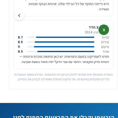
היא הייתה המוקד של כל הבילוי שלנו. ארוחת הבוקר מגוונת
ועשירה.
צ.הדר
צ
מרץ 2024
נקיות
8.7
שירות
8.9
מיקום
9
אוכל
8.5
חזרנו לאמריקנה בפעם החמישית. יש כאן תחושה מוכרת ונינוחה —
הצוות ותיק ומקצועי. החצר עם עצי הדקל יפה מאוד בשעת שקיעה.
השטיח המעופף אינו אחראי לתוכן הביקורות המוצגות. המידע נאסף ממקורות
גלויים ופתוחים באינטרנט. על הלקוח מוטלת האחריות לבדוק את המידע.
הירשמו וקבלו את המבצעים החמים לפני