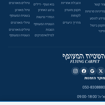
והגבלת אחריות
טיולים מאורגנים
צור קשר
בוא נעוף - דילים
תקנון מועדון
ברגע האחרון
טיול מאורגן
מדיניות פרטיות
לקוחות
בשטיח המעופף
הסדרי נגישות
מידע לנוסע
מדריך היעדים
טיולי מאורגנים
השטיח המעופף
תקנון ביטול
הטבות
טיולים מאורגנים
וזיכוי
למילואימניקים
השטיח המעופף
מוקד הזמנות
050-8308880
א'-ה' 09:00-18:00