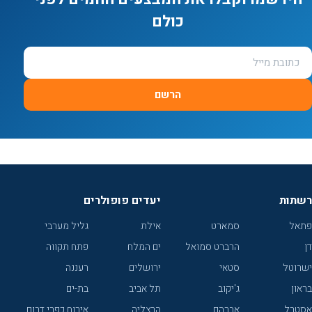
כולם
הרשם
רשתות
יעדים פופולרים
פתאל
סמארט
אילת
גליל מערבי
דן
הרברט סמואל
ים המלח
פתח תקווה
ישרוטל
סטאי
ירושלים
רעננה
בראון
ג'יקוב
תל אביב
בת-ים
אסטרל
אברהם
הרצליה
אירוח כפרי דרום