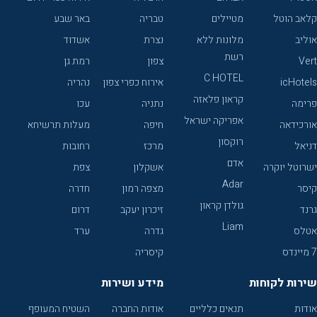
קלאב הוטל
מטיילים
טבריה
באר שבע
אוליב
מלונות ללא
נצרת
אשדוד
רשת
Vert
צפון
רמת גן
C HOTEL
icHotels
אירוח כפרי צפון
נהריה
קראון פלאזה
פרימה
נתניה
עכו
אפריקה ישראל
אורכידאה
חיפה
מעלות תרשיחא
רוקסון
דניאל
מרכז
רחובות
אדם
ישרוטל יוקרה
אשקלון
צפת
Adar
קיסר
מצפה רמון
חדרה
גולדן קראון
גרנד
זיכרון יעקב
דרום
Liam
אטלס
גדרה
ערד
7 מיינדס
קיסריה
שירות לקוחות
מידע ושירות
אודות
תנאים כלליים
אודות החברה
השטיח המעופף