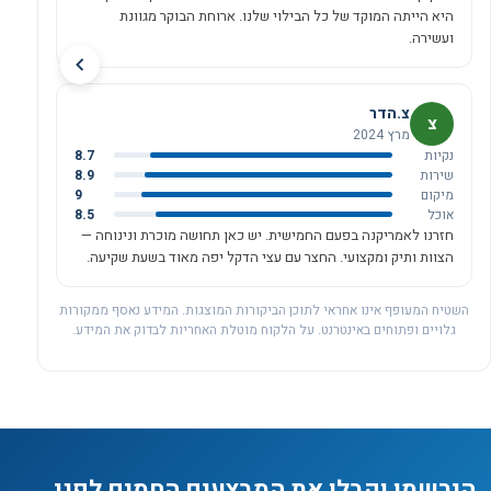
היא הייתה המוקד של כל הבילוי שלנו. ארוחת הבוקר מגוונת
ועשירה.
צ.הדר
צ
מרץ 2024
נקיות
8.7
שירות
8.9
מיקום
9
אוכל
8.5
חזרנו לאמריקנה בפעם החמישית. יש כאן תחושה מוכרת ונינוחה —
הצוות ותיק ומקצועי. החצר עם עצי הדקל יפה מאוד בשעת שקיעה.
השטיח המעופף אינו אחראי לתוכן הביקורות המוצגות. המידע נאסף ממקורות
גלויים ופתוחים באינטרנט. על הלקוח מוטלת האחריות לבדוק את המידע.
הירשמו וקבלו את המבצעים החמים לפני