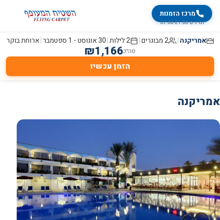
מרכז הזמנות
זמינים 07:00-21:00
אמריקנה
|
2 מבוגרים
|
2
לילות
|
30 אוגוסט
-
1 ספטמבר
|
ארוחת בוקר
₪
1,166
סה״כ
הזמן עכשיו
אמריקנה