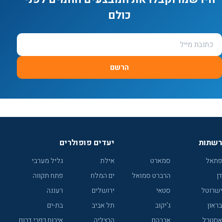
כולם
הרשם
רשתות
יעדים פופולרים
פתאל
סמארט
אילת
גליל מערבי
דן
הרברט סמואל
ים המלח
פתח תקווה
ישרוטל
סטאי
ירושלים
רעננה
בראון
ג'יקוב
תל אביב
בת-ים
אסטרל
אברהם
הרצליה
אירוח כפרי דרום