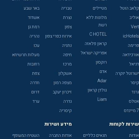
קלאב הוטל
מטיילים
טבריה
באר שבע
אוליב
מלונות ללא
נצרת
אשדוד
רשת
Vert
צפון
רמת גן
C HOTEL
icHotels
אירוח כפרי צפון
נהריה
קראון פלאזה
פרימה
נתניה
עכו
אפריקה ישראל
אורכידאה
חיפה
מעלות תרשיחא
רוקסון
דניאל
מרכז
רחובות
אדם
ישרוטל יוקרה
אשקלון
צפת
Adar
קיסר
מצפה רמון
חדרה
גולדן קראון
גרנד
זיכרון יעקב
דרום
Liam
אטלס
גדרה
ערד
7 מיינדס
קיסריה
שירות לקוחות
מידע ושירות
אודות
תנאים כלליים
אודות החברה
השטיח המעופף