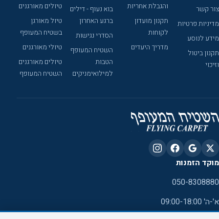
והגבלת אחריות
טיולים מאורגנים
צור קשר
בוא נעוף - דילים
תקנון מועדון
ברגע האחרון
טיול מאורגן
מדיניות פרטיות
לקוחות
בשטיח המעופף
הסדרי נגישות
מידע לנוסע
מדריך היעדים
טיולי מאורגנים
השטיח המעופף
תקנון ביטול
הטבות
טיולים מאורגנים
וזיכוי
למילואימניקים
השטיח המעופף
מוקד הזמנות
050-8308880
א'-ה' 09:00-18:00