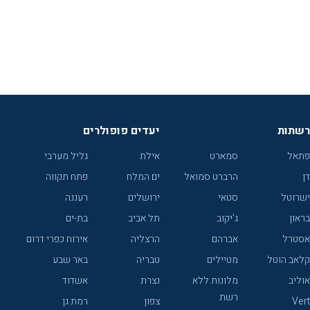
רשתות
יעדים פופולרים
פתאל
סמארט
אילת
גליל מערבי
דן
הרברט סמואל
ים המלח
פתח תקווה
ישרוטל
סטאי
ירושלים
רעננה
בראון
ג'יקוב
תל אביב
בת-ים
אסטרל
אברהם
הרצליה
אירוח כפרי דרום
קלאב הוטל
מטיילים
טבריה
באר שבע
אוליב
מלונות ללא
נצרת
אשדוד
רשת
Vert
צפון
רמת גן