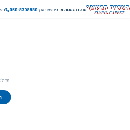
050-8308880
מרכז הזמנות ארצי
נופש בארץ
נופ
הדיל א
ח