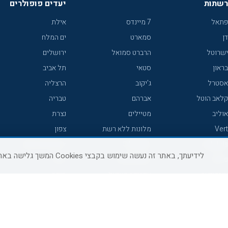
רשתות
יעדים פופולרים
פתאל
7 מיינדס
אילת
דן
סמארט
ים המלח
ישרוטל
הרברט סמואל
ירושלים
בראון
סטאי
תל אביב
אסטרל
ג'יקוב
הרצליה
קלאב הוטל
אברהם
טבריה
אוליב
מטיילים
נצרת
Vert
מלונות ללא רשת
צפון
icHotels
C HOTEL
אירוח כפרי צפון
לידיעתך, באתר זה נעשה שימוש בקבצי Cookies המשך גלישה באתר מהווה הסכמה לשימוש זה, למידע נוסף ניתן לעיין
פרימה
קראון פלאזה
נתניה
אורכידאה
אפריקה ישראל
חיפה
דניאל
רוקסון
מרכז
ישרוטל יוקרה
אדם
אשקלון
קיסר
Adar
מצפה רמון