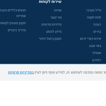
שירות לקוחות
גליל מערבי
אודות
תנאים כלליים והגבל
אחריות
פתח תקווה
צור קשר
תקנון מועדון לקוחות
רעננה
מדיניות פרטיות
מדריך היעדים
בת-ים
מידע לנוסע
אירוח כפרי דרום
תקנון ביטול וזיכוי
באר שבע
אשדוד
רמת גן
נהריה
במדיניות פרטיות
עכו
מעלות תרשיחא
רחובות
צפת
חדרה