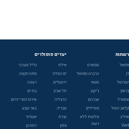
רשתות
יעדים פופולרים
פתאל
סמארט
אילת
גליל מערבי
דן
הרברט סמואל
ים המלח
פתח תקווה
ישרוטל
סטאי
ירושלים
רעננה
בראון
ג'יקוב
תל אביב
בת-ים
אסטרל
אברהם
הרצליה
אירוח כפרי דרום
קלאב הוטל
מטיילים
טבריה
באר שבע
אוליב
מלונות ללא
נצרת
אשדוד
רשת
Vert
צפון
רמת גן