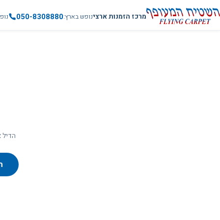
050-8308880
מרכז הזמנות ארצי
נופש בארץ
נופ
הדיל א
ח