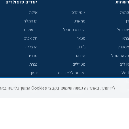
רשתות
יעדים פופולרים
פתאל
7 מיינדס
אילת
דן
סמארט
ים המלח
ישרוטל
הרברט סמואל
ירושלים
בראון
סטאי
תל אביב
אסטרל
ג'יקוב
הרצליה
קלאב הוטל
אברהם
טבריה
אוליב
מטיילים
נצרת
Vert
מלונות ללא רשת
צפון
icHotels
C HOTEL
אירוח כפרי צפון
לידיעתך, באתר זה נעשה שימוש בקבצי Cookies המשך גלישה באתר מהווה הסכמה לשימוש זה, למידע נוסף ניתן לעיין
פרימה
קראון פלאזה
נתניה
אורכידאה
אפריקה ישראל
חיפה
דניאל
רוקסון
מרכז
ישרוטל יוקרה
אדם
אשקלון
קיסר
Adar
מצפה רמון