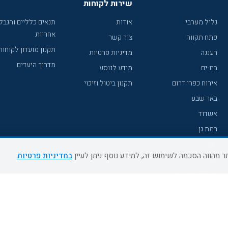
שירות לקוחות
גליל מערבי
אודות
תנאים כלליים והגבל
אחריות
פתח תקווה
צור קשר
תקנון מועדון לקוחות
רעננה
מדיניות פרטיות
מדריך היעדים
בת-ים
מידע לנוסע
אירוח כפרי דרום
תקנון ביטול וזיכוי
באר שבע
אשדוד
רמת גן
נהריה
במדיניות פרטיות
עכו
מעלות תרשיחא
רחובות
צפת
חדרה