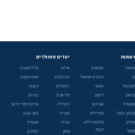
רשתות
יעדים פופולרים
פתאל
סמארט
אילת
גליל מערבי
דן
הרברט סמואל
ים המלח
פתח תקווה
ישרוטל
סטאי
ירושלים
רעננה
בראון
ג'יקוב
תל אביב
בת-ים
אסטרל
אברהם
הרצליה
אירוח כפרי דרום
קלאב הוטל
מטיילים
טבריה
באר שבע
אוליב
מלונות ללא
נצרת
אשדוד
רשת
Vert
צפון
רמת גן