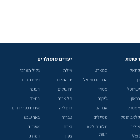
רשתות
יעדים פופולרים
פתאל
סמארט
אילת
גליל מערבי
דן
הרברט סמואל
ים המלח
פתח תקווה
ישרוטל
סטאי
ירושלים
רעננה
בראון
ג'יקוב
תל אביב
בת-ים
אסטרל
אברהם
הרצליה
אירוח כפרי דרום
קלאב הוטל
מטיילים
טבריה
באר שבע
אוליב
מלונות ללא
נצרת
אשדוד
רשת
Vert
צפון
רמת גן