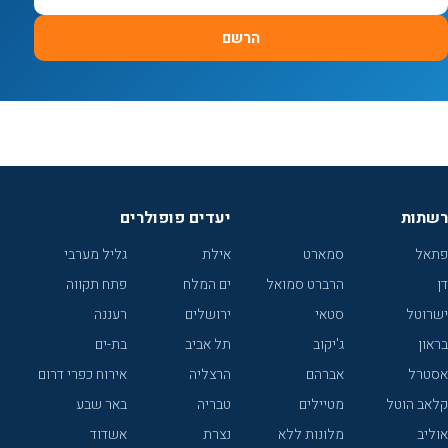
הרשם
רשתות
יעדים פופולרים
פתאל
סמארט
אילת
גליל מערבי
דן
הרברט סמואל
ים המלח
פתח תקווה
ישרוטל
סטאי
ירושלים
רעננה
בראון
ג'יקוב
תל אביב
בת-ים
אסטרל
אברהם
הרצליה
אירוח כפרי דרום
קלאב הוטל
מטיילים
טבריה
באר שבע
אוליב
מלונות ללא
נצרת
אשדוד