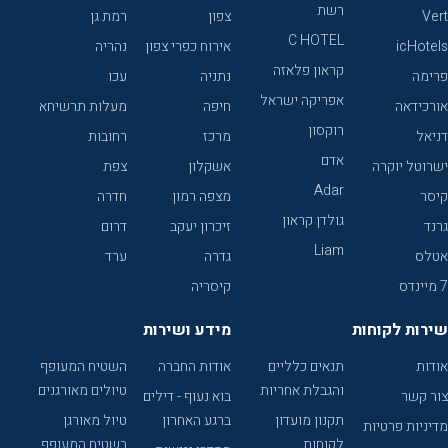
רשת
Vert
צפון
רמת גן
C HOTEL
icHotels
אירוח כפרי צפון
נהריה
קראון פלאזה
פרימה
נתניה
עכו
אפריקה ישראל
אורכידאה
חיפה
מעלות תרשיחא
רוקסון
דניאל
מרכז
רחובות
אדם
ישרוטל יוקרה
אשקלון
צפת
Adar
קיסר
מצפה רמון
חדרה
גולדן קראון
גרנד
זיכרון יעקב
דרום
Liam
אטלס
גדרה
ערד
7 מיינדס
קיסריה
שירות לקוחות
מידע ושירות
אודות
תנאים כלליים
אודות החברה
השטיח המעופף
והגבלת אחריות
טיולים מאורגנים
צור קשר
בוא נעוף - דילים
תקנון מועדון
ברגע האחרון
טיול מאורגן
מדיניות פרטיות
לקוחות
בשטיח המעופף