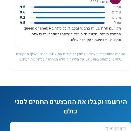
נובמבר 2023
נקיות
9.5
שירות
9.6
מיקום
9.2
אוכל
9.5
מלון עם תמה עשויה בהבנה ובכבוד. כל פינה ב-queen of sheba
מספרת סיפור, והצוות גם מעורב בנרטיב ומספר אותו בגאווה.
תחושה של נסיעה בזמן בלב אילת.
השטיח המעופף אינו אחראי לתוכן הביקורות המוצגות. המידע נאסף ממקורות
גלויים ופתוחים באינטרנט. על הלקוח מוטלת האחריות לבדוק את המידע.
הירשמו וקבלו את המבצעים החמים לפני
כולם