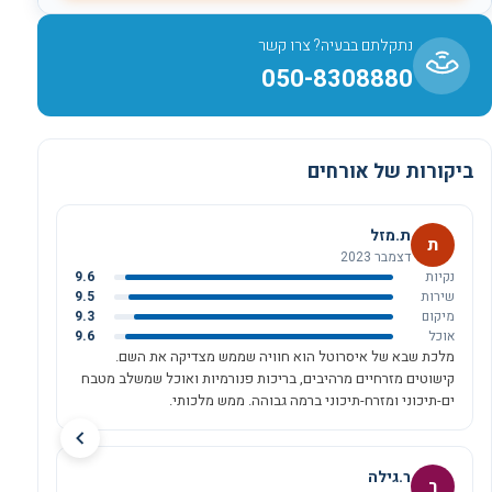
נתקלתם בבעיה? צרו קשר
050-8308880
ביקורות של אורחים
ת.מזל
ת
דצמבר 2023
נקיות
9.6
שירות
9.5
מיקום
9.3
אוכל
9.6
מלכת שבא של איסרוטל הוא חוויה שממש מצדיקה את השם.
קישוטים מזרחיים מרהיבים, בריכות פנורמיות ואוכל שמשלב מטבח
ים-תיכוני ומזרח-תיכוני ברמה גבוהה. ממש מלכותי.
ר.גילה
ר