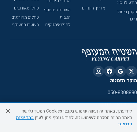
הסדרי נגישות
מידע לנוסע
מדריך היעדים
טיולי מאורגנים
השטיח המעופף
תקנון ביטול
הטבות
טיולים מאורגנים
וזיכוי
למילואימניקים
השטיח המעופף
מוקד הזמנות
050-8308880
א'-ה' 09:00-18:00
לידיעתך, באתר זה נעשה שימוש בקבצי Cookies המשך גלישה
באתר מהווה הסכמה לשימוש זה, למידע נוסף ניתן לעיין
במדיניות
פרטיות
כל הזכויות שמורות ל- FLYING CARPET LTD ©2026