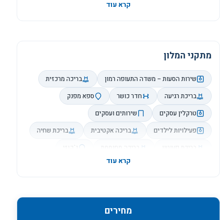
מתקני המלון
שירות הסעות – משדה התעופה רמון
בריכה מרכזית
בריכת רגיעה
חדר כושר
ספא מפנק
טרקלין עסקים
שירותים ועסקים
פעילויות לילדים
בריכה אקטיבית
בריכת שחיה
בריכת פעוטון
בריכה מחוממת
ג`קוזי
סאונה
חדר כושר
חדר מסג`ים
טניס שולחן
סנוקר
מסעדה
בית קפה
בר
מינימרקט
שרות חדרים
מעלית
מחירים
מעלית שבת
חניה
אינטרנט אלחוטי